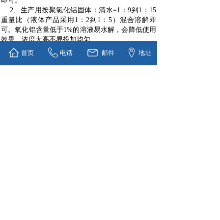
即可。
2、生产用按聚氯化铝固体：清水=1：9到1：15
重量比（液体产品采用1：2到1：5）混合溶解即
可。氧化铝含量低于1%的溶液易水解，会降低使用
效果，浓度太高不易投加均匀。
3、加药按小试求得的最佳投加量投加，并在运
首页
电话
邮件
地址
行中注意观察调整。如见沉淀池矾花少，余浊大，
则投加量过少；如见沉淀池矾大且上翻，余浊高，
则加药量过大，应适当调整。
包装：
IBC桶或者液袋，装箱量可达20吨/20尺柜
其他包装要求请来电咨询。
质量监督：
生产过程中，公司质检科不定时对于产品含量、
包装袋质量、单包过磅数量进行抽查检验以达到完
美控制产品质量的效果。
装箱过程中仓储人员会对货物进行检查、点数，
如有破损、污染等问题货物会进行及时更换补充，
并对装箱过程进行全程拍照记录，以确保货物品
质。