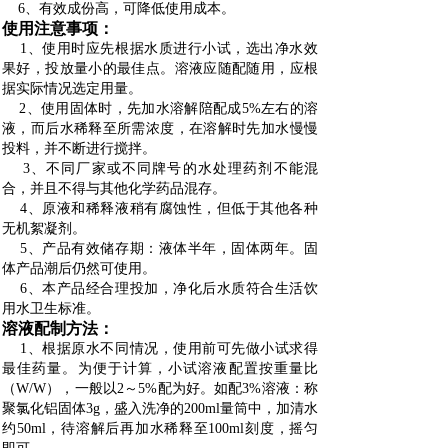
6、有效成份高，可降低使用成本。
使用注意事项：
1、使用时应先根据水质进行小试，选出净水效
果好，投放量小的最佳点。溶液应随配随用，应根
据实际情况选定用量。
2、使用固体时，先加水溶解陪配成5%左右的溶
液，而后水稀释至所需浓度，在溶解时先加水慢慢
投料，并不断进行搅拌。
3、不同厂家或不同牌号的水处理药剂不能混
合，并且不得与其他化学药品混存。
4、原液和稀释液稍有腐蚀性，但低于其他各种
无机絮凝剂。
5、产品有效储存期：液体半年，固体两年。固
体产品潮后仍然可使用。
6、本产品经合理投加，净化后水质符合生活饮
用水卫生标准。
溶液配制方法：
1、根据原水不同情况，使用前可先做小试求得
最佳药量。为便于计算，小试溶液配置按重量比
（W/W），一般以2～5%配为好。如配3%溶液：称
聚氯化铝固体3g，盛入洗净的200ml量筒中，加清水
约50ml，待溶解后再加水稀释至100ml刻度，摇匀