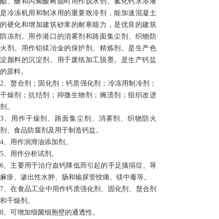
酯、醚和丙烯酸树脂时用作脱水剂。
氯化钙水溶液
是冷冻机用和制冰用的重要致冷剂，能加速混凝土
的硬化和增加建筑砂浆的耐寒能力，是优良的建筑
防冻剂。
用作港口的消雾剂和路面集尘剂、织物防
火剂。用作铝镁冶金的保护剂、精炼剂。是生产色
淀颜料的沉淀剂。用于废纸加工脱墨。是生产钙盐
的原料。
2、螯合剂；固化剂；钙质强化剂；冷冻用制冷剂；
干燥剂；抗结剂；抑微生物剂；腌渍剂；组织改进
剂。
3、用作干燥剂、路面集尘剂、消雾剂、织物防火
剂、食品防腐剂及用于制造钙盐。
4、用作润滑油添加剂。
5、用作分析试剂。
6、主要用于治疗血钙降低而引起的手足搐搦症、荨
麻疹、渗出性水肿、肠和输尿管绞痛、镁中毒等。
7、在食品工业中用作钙质强化剂、固化剂、螯合剂
和干燥剂。
8、可增加细菌细胞壁的通透性。