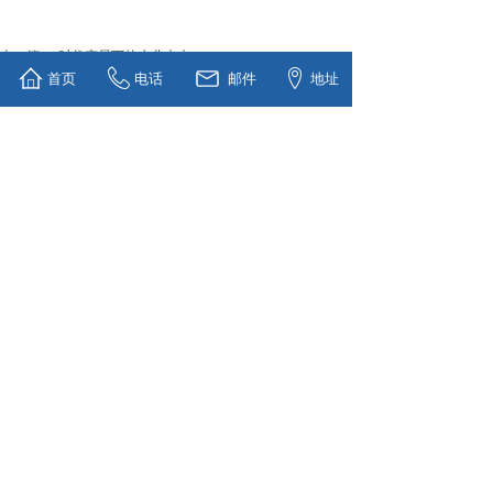
上一篇：
时代变局下的水业未来
首页
电话
邮件
地址
下一篇：
以疫情防治为切入点 ......
联系人：王女士：13854460172
张女士：15169646933
陈先生：
13805365612
陈先生：18670315602
电 话：0536-5338838
邮 箱：
地 址：山东省潍坊市滨海经济开
sunny@tenorchem.com
发区临港化工园南扩区