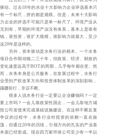
18
驱动。过去
年的水业十大影响力企业评选基本只
有一个标尺，拼的都是规模。但是，未来十大影响
力企业的评选不可能只是单一标尺了。环境产业从
无到有，早期的环境产业没有体系，基本上是谁有
钱，谁投资，谁扩大规模，谁影响力就最大，至少
20
这
年是这样的。
另外，资本驱动是水务行业的根本。一个水务
项目合作期动辄二三十年，但政策、经济、财政的
BOT
变化速度远高于
的周期，几乎每年都在变。然
而，水务本身是公共服务，在发展过程中，水务行
业受到产权改革方向和投资体制改革的深刻影响，
蹒跚前行，非议不断。
很多人说水务行业一定要让企业赚钱吗？一定
要上市吗？一会儿靠政策性国企，一会儿靠地方城
投公司发债来完成基础设施建设。在这样不断反复
争议的过程中，水务行业对投资的依赖一直在振
20
荡，但通过
年的历练，引领方向的扎实的产业基
本面已经形成。现在四万家环保公司至少有一半以