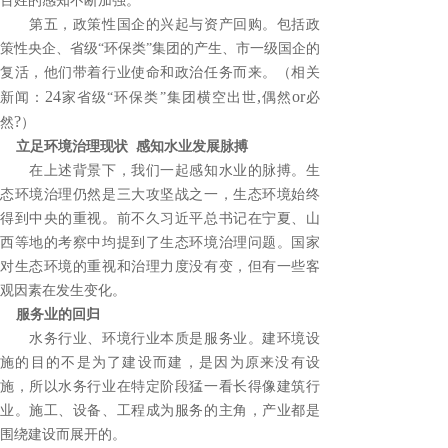
百姓的感知不断加强。
第五，政策性国企的兴起与资产回购。包括政
策性央企、省级“环保类”集团的产生、市一级国企的
复活，他们带着行业使命和政治任务而来。（相关
24
,
or
新闻：
家省级“环保类”集团横空出世
偶然
必
?
然
）
立足环境治理现状
感知水业发展脉搏
在上述背景下，我们一起感知水业的脉搏。生
态环境治理仍然是三大攻坚战之一，生态环境始终
得到中央的重视。前不久习近平总书记在宁夏、山
西等地的考察中均提到了生态环境治理问题。国家
对生态环境的重视和治理力度没有变，但有一些客
观因素在发生变化。
服务业的回归
水务行业、环境行业本质是服务业。建环境设
施的目的不是为了建设而建，是因为原来没有设
施，所以水务行业在特定阶段猛一看长得像建筑行
业。施工、设备、工程成为服务的主角，产业都是
围绕建设而展开的。