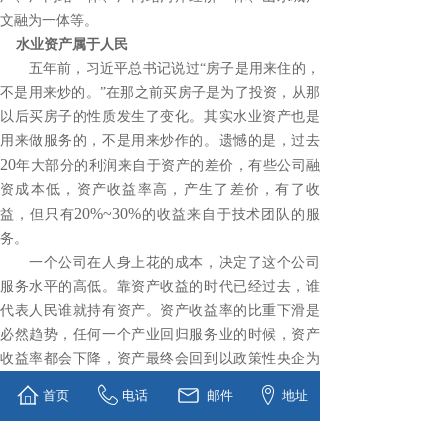
文融为一体等。
水业资产属于人民
五年前，习近平总书记说过“房子是用来住的，
不是用来炒的。”在那之前买房子是为了投资，从那
以后买房子的性质发生了变化。其实水业资产也是
用来做服务的，不是用来炒作的。遗憾的是，过去
20
年大部分的利润来自于资产的差价，有些公司融
资成本低，资产收益率高，产生了差价，有了收
20%~30%
益，但只有
的收益来自于技术团队的服
务。
一个公司在人身上花的成本，决定了这个公司
服务水平的高低。靠资产收益的时代已经过去，谁
代表人民谁就持有资产。资产收益率的比重下滑是
必然趋势，任何一个产业回归服务业的时候，资产
收益率都会下降，资产最终会回到以政策性央企为
核心的主体，留给市场的是经营性资本和技术服
首页
电话
邮件
地址
务。
水业资产成为水业跑道划分的核心标尺