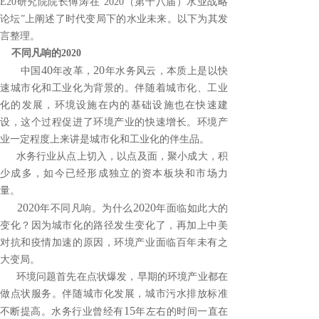
E20
研究院院长傅涛在“
2020
（第十八届）水业战略
论坛”上阐述了时代变局下的水业未来。
以下为其发
言整理。
不同凡响的2020
40
20
中国
年改革，
年水务风云，本质上是以快
速城市化和工业化为背景的。伴随着城市化、工业
化的发展，环境设施在内的基础设施也在快速建
设，这个过程促进了环境产业的快速增长。环境产
业一定程度上来讲是城市化和工业化的伴生品。
水务行业从点上切入，以点及面，聚小成大，积
少成多，如今已经形成独立的资本板块和市场力
量。
2020
2020
年不同凡响。为什么
年面临如此大的
变化？因为城市化的路径发生变化了，再加上中美
对抗和疫情加速的原因，环境产业面临百年未有之
大变局。
环境问题首先在点状爆发，早期的环境产业都在
做点状服务。伴随城市化发展，城市污水排放标准
15
不断提高。水务行业曾经有
年左右的时间一直在