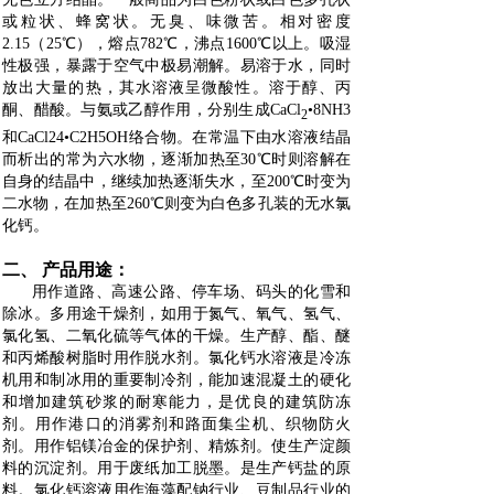
或粒状、蜂窝状。无臭、味微苦。相对密度
2.15（25℃），熔点782℃，沸点1600℃以上。吸湿
性极强，暴露于空气中极易潮解。易溶于水，同时
放出大量的热，其水溶液呈微酸性。溶于醇、丙
酮、醋酸。与氨或乙醇作用，分别生成CaCl
•8NH3
2
和CaCl24•C2H5OH络合物。在常温下由水溶液结晶
而析出的常为六水物，逐渐加热至30℃时则溶解在
自身的结晶中，继续加热逐渐失水，至200℃时变为
二水物，在加热至260℃则变为白色多孔装的无水氯
化钙。
二、 产品用途：
用作道路、高速公路、停车场、码头的化雪和
除冰。多用途干燥剂，如用于氮气、氧气、氢气、
氯化氢、二氧化硫等气体的干燥。生产醇、酯、醚
和丙烯酸树脂时用作脱水剂。氯化钙水溶液是冷冻
机用和制冰用的重要制冷剂，能加速混凝土的硬化
和增加建筑砂浆的耐寒能力，是优良的建筑防冻
剂。用作港口的消雾剂和路面集尘机、织物防火
剂。用作铝镁冶金的保护剂、精炼剂。使生产淀颜
料的沉淀剂。用于废纸加工脱墨。是生产钙盐的原
料。氯化钙溶液用作海藻配钠行业、豆制品行业的