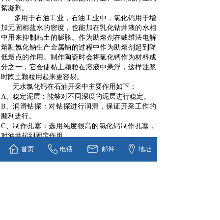
絮凝剂。
多用于石油工业，
石油工业中，氯化钙用于增
加无固相盐水的密度，也能加在乳化钻井液的水相
中用来抑制粘土的膨胀。作为助熔剂在戴维法电解
熔融氯化钠生产金属钠的过程中作为助熔剂起到降
低熔点的作用。制作陶瓷时会将氯化钙作为材料成
分之一，它会使黏土颗粒在溶液中悬浮，这样注浆
时陶土颗粒用起来更容易。
无水氯化钙在石油开采中主要作用如下：
A、稳定泥层：能够对不同深度的泥层进行稳定。
B、润滑钻探：对钻探进行润滑，保证开采工作的
顺利进行。
C、制作孔塞：选用纯度很高的氯化钙制作孔塞，
对油井起到固定作用。
D、破乳：氯化钙可以保持一定得离子活度，饱和
首页
电话
邮件
地址
氯化钙有破乳的作用，最终使油水两相分层析出。
上一个：
二水氯化钙球（空心）
下一个：
无水氯化钙球