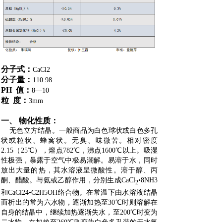
分子式：
CaCl2
分子量：
110.98
PH 值：
8—10
粒 度：
3mm
一、 物化性质：
无色立方结晶。一般商品为白色球状或白色多孔
状或粒状、蜂窝状。无臭、味微苦。相对密度
2.15（25℃），熔点782℃，沸点1600℃以上。吸湿
性极强，暴露于空气中极易潮解。易溶于水，同时
放出大量的热，其水溶液呈微酸性。溶于醇、丙
酮、醋酸。与氨或乙醇作用，分别生成CaCl
•8NH3
2
和CaCl24•C2H5OH络合物。在常温下由水溶液结晶
而析出的常为六水物，逐渐加热至30℃时则溶解在
自身的结晶中，继续加热逐渐失水，至200℃时变为