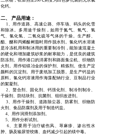
二水物，在加热至260℃则变为白色多孔装的无水氯
化钙。
二、 产品用途：
1、用作道路、高速公路、停车场、码头的化雪
和除冰。多用途干燥剂，如用于氮气、氧气、氢
气、氯化氢、二氧化硫等气体的干燥。生产醇、
酯、醚和丙烯酸树脂时用作脱水剂。氯化钙水溶液
是冷冻机用和制冰用的重要制冷剂，能加速混凝土
的硬化和增加建筑砂浆的耐寒能力，是优良的建筑
防冻剂。用作港口的消雾剂和路面集尘机、织物防
火剂。用作铝镁冶金的保护剂、精炼剂。使生产淀
颜料的沉淀剂。用于废纸加工脱墨。是生产钙盐的
原料。氯化钙溶液用作海藻配钠行业、豆制品行业
的絮凝剂。
2、螯合剂、固化剂、钙强化剂、制冷剂制冷、
干燥剂、防结块剂、抗菌剂、组织改进剂。
3、用作干燥剂、道路除尘器、防雾剂、织物防
火剂、食品防腐剂及用于制造钙盐。
4、用作润滑剂添加剂。
5、用作分析试剂。
6、主要用于治疗破伤风、荨麻疹、渗出性水
肿、肠及输尿管绞痛、血钙减少引起的镁中毒。