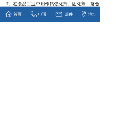
7、在食品工业中用作钙强化剂、固化剂、螯合
剂和干燥剂。
首页
电话
邮件
地址
三、包装：
25KGPP袋内装PE内衬袋，小球（3mm）装箱量
可达25吨/柜
吨袋、打托等其他包装要求请来电咨询。
四、质量监督：
生产过程中，公司质检科不定时对于产品含量、
包装袋质量、单包过磅数量进行抽查检验以达到完
美控制产品质量的效果。
装箱过程中仓储人员会对货物进行检查、点数，
如有破损、污染等问题货物会进行及时更换补充，
并对装箱过程进行全程拍照记录，以确保货物品
质。
上一个：
二水氯化钙球（实心）
下一个：
无水氯化钙粉