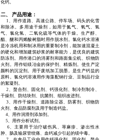
化钙。
二、 产品用途：
1、用作道路、高速公路、停车场、码头的化雪
和除冰。多用途干燥剂，如用于氮气、氧气、氢
气、氯化氢、二氧化硫等气体的干燥。生产醇、
酯、醚和丙烯酸树脂时用作脱水剂。氯化钙水溶液
是冷冻机用和制冰用的重要制冷剂，能加速混凝土
的硬化和增加建筑砂浆的耐寒能力，是优良的建筑
防冻剂。用作港口的消雾剂和路面集尘机、织物防
火剂。用作铝镁冶金的保护剂、精炼剂。使生产淀
颜料的沉淀剂。用于废纸加工脱墨。是生产钙盐的
原料。氯化钙溶液用作海藻配钠行业、豆制品行业
的絮凝剂。
2、螯合剂、固化剂、钙强化剂、制冷剂制冷、
干燥剂、防结块剂、抗菌剂、组织改进剂。
3、用作干燥剂、道路除尘器、防雾剂、织物防
火剂、食品防腐剂及用于制造钙盐。
4、用作润滑剂添加剂。
5、用作分析试剂。
6、主要用于治疗破伤风、荨麻疹、渗出性水
肿、肠及输尿管绞痛、血钙减少引起的镁中毒。
7、在食品工业中用作钙强化剂、固化剂、螯合