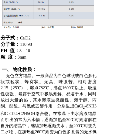
分子式：
CaCl2
分子量：
110.98
PH 值：
8—10
粒 度：
3mm
一、 物化性质：
无色立方结晶。一般商品为白色球状或白色多孔
状或粒状、蜂窝状。无臭、味微苦。相对密度
2.15（25℃），熔点782℃，沸点1600℃以上。吸湿
性极强，暴露于空气中极易潮解。易溶于水，同时
放出大量的热，其水溶液呈微酸性。溶于醇、丙
酮、醋酸。与氨或乙醇作用，分别生成CaCl
•8NH3
2
和CaCl24•C2H5OH络合物。在常温下由水溶液结晶
而析出的常为六水物，逐渐加热至30℃时则溶解在
自身的结晶中，继续加热逐渐失水，至200℃时变为
二水物，在加热至260℃则变为白色多孔装的无水氯