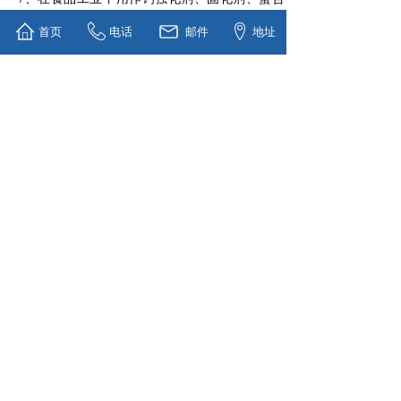
剂和干燥剂。
首页
电话
邮件
地址
三、包装：
25KGPP袋内装PE内衬袋，小球（3mm）装箱量
可达25吨/柜
吨袋、打托等其他包装要求请来电咨询。
四、质量监督：
生产过程中，公司质检科不定时对于产品含量、
包装袋质量、单包过磅数量进行抽查检验以达到完
美控制产品质量的效果。
装箱过程中仓储人员会对货物进行检查、点数，
如有破损、污染等问题货物会进行及时更换补充，
并对装箱过程进行全程拍照记录，以确保货物品
质。
上一个：
二水氯化钙粉
下一个：
二水氯化钙球（空心）