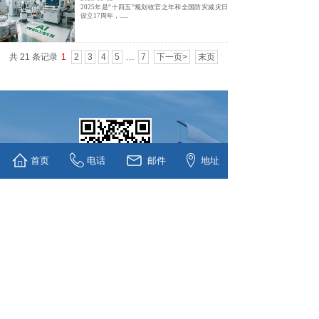
2025年是“十四五”规划收官之年和全国防灾减灾日
设立17周年，......
共 21 条记录
1
2
3
4
5
…
7
下一页>
末页
首页
电话
邮件
地址
联系人：王女士：13854460172
张女士：15169646933
陈先生：
13805365612
陈先生：18670315602
电 话：0536-5338838
邮 箱：
地 址：山东省潍坊市滨海经济开
sunny@tenorchem.com
发区临港化工园南扩区