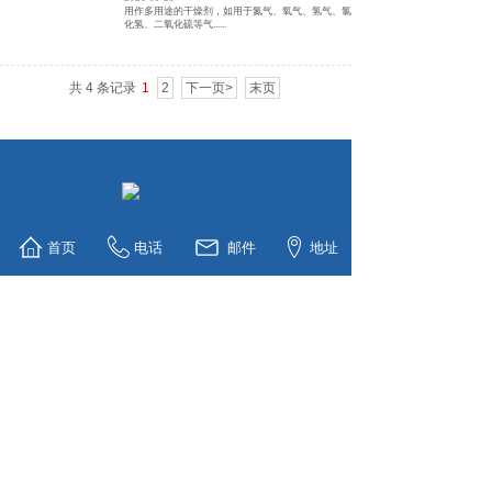
用作多用途的干燥剂，如用于氮气、氧气、氢气、氯
化氢、二氧化硫等气......
共 4 条记录
1
2
下一页>
末页
首页
电话
邮件
地址
联系人：王女士：13854460172
张女士：15169646933
陈先生：
13805365612
陈先生：18670315602
电 话：0536-5338838
邮 箱：
地 址：山东省潍坊市滨海经济开
sunny@tenorchem.com
发区临港化工园南扩区